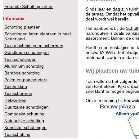
Erkende Schutting zetter
Sinds jaar en dag zijn tui
de straat. Omdat het opvall
Informatie
doel wordt wel bereikt.
Schutting plaatsen
Het aanbod is bij de
Schutt
hardhouten- ( zoals bankir
Schuttingen laten plaatsen in heel
assortiment. Binnen de drie 
Nederland
Tuin afscheiding en schermen
Heeft u een nostalgische, k
Goedkope schuttingen
hekwerk? Wilt u het plaatj
materiaal. Uw tuin is dan co
Tuin schuttingen
Aluminium schutting
Wij plaatsen uw tui
Bamboe schutting
Palen en paalhouders
Toch willen u het volgende
van tuinhekken. Kijkt u da
Tuinhekken
snel klant te mogen begroe
Tuinschermen
Hekwerken
Onze erkenning bij Bouwpl
Duurzame schuttingen
Composiet schutting
Natuurlijke schutting
Kunststof schuttingen
Tuinschutting