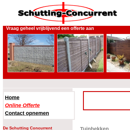
Vraag geheel vrijblijvend een offerte aan
Home
Online Offerte
Contact opnemen
De Schutting Concurrent
Tuinhekken